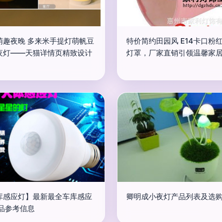
萌趣夜晚 多来米手提灯萌帆豆
特价简约田园风 E14卡口粉
夜灯——天猫详情页精致设计
灯罩，厂家直销引领温馨家
库感应灯】最新最全车库感应
卿明成小夜灯产品列表及选
产品参考信息