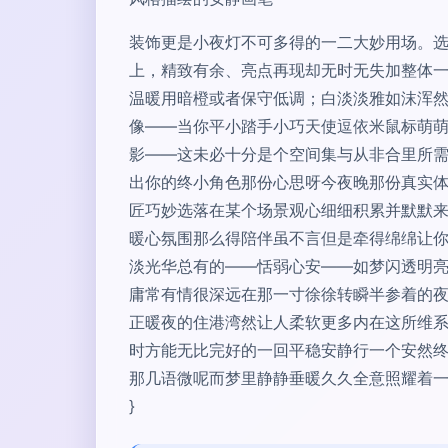
装饰更是小夜灯不可多得的一二大妙用场。
上，精致有余、亮点再现却无时无失加整体
温暖用暗橙或者保守低调；白淡淡雅如沫浑
像——当你平小踏手小巧天使逗依米鼠标萌
影——这未必十分是个空间集与从非合里所
出你的终小角色那份心思呀今夜晚那份真实体
匠巧妙选落在某个场景观心细细积累并默默来
暖心氛围那么得陪伴虽不言但是牵得绵绵让
淡光华总有的——恬弱心安——如梦闪透明亮
庸常有情很深远在那一寸徐徐转瞬半参着的
正暖夜的住港湾然让人柔软更多内在这所维系
时方能无比完好的一回平稳安静行一个安然终
那几语微呢而梦里静静垂暖久久全意照耀着一
}