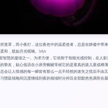
暗所笼罩，而小夜灯，这位夜色中的温柔使者，总是在静谧中带
和，犹如月光呢喃。\n\n
居室智慧的凝缩之一。为求方便，它依附于智能光感控制，在人
声的挚友，贴心低语在小床旁蜿蜒等候它的是童真的孩儿童或稀
倦总会让人惶感的每一瞬皆有那么一点不经然的迷失之慌后不由
和习惯延续晚间沉度继续到夜的领域时分抑压全部黯然色调所在