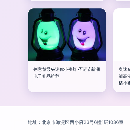
创意骷髅头迷你小夜灯 圣诞节新潮
奥速a
电子礼品推荐
能高
情小
地址：北京市海淀区西小府23号6幢1层1036室