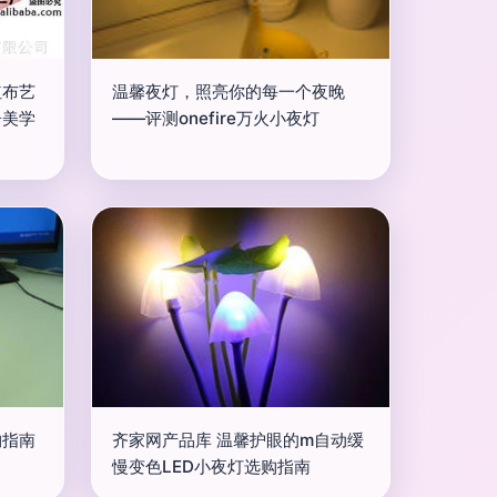
红布艺
温馨夜灯，照亮你的每一个夜晚
居美学
——评测onefire万火小夜灯
购指南
齐家网产品库 温馨护眼的m自动缓
慢变色LED小夜灯选购指南