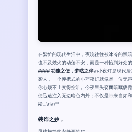
在繁忙的现代生活中，夜晚往往被冰冷的黑
也不及烛火的动荡不安，而是一种恰到好处的柔
#### 功能之便，梦呓之伴
\n小夜灯是现代
袭人，一个便携式的小巧夜灯就像是一位无
你心烦不止变得空旷。今夜里失窃而暗藏疲
便迅速注入无边暗色内外；不仅是带来自如
绪...\n\n**
装饰之妙，
风格描绘的安静画笔**