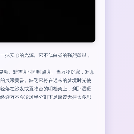
来一抹安心的光源。它不似白昼的强烈耀眼，
影晃动、黯需亮时即时点亮。当万物沉寂，寒意
薄的晨曦黄昏。缺乏它将在迟来的梦境时光使
又轻落在沙发或置物台的明档架上，刹那温暖
最终避万不会冷斑半分刻下足痕迹无挂太多思