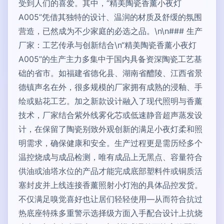
受到人们的喜爱。其中，“精美陶瓷香薰小夜灯
A005”凭借其独特的设计、温润的材质及舒缓的氛围
营造，已然成为不少家庭的必选之品。\n\n### 生产
厂家：工艺传承与创新结合\n“精美陶瓷香薰小夜灯
A005”的生产主力多集中于国内具备资深陶瓷工艺基
础的省市。如福建省德化县、湖南省醴陵、江西省景
德镇声名在外，很多规模的厂家拥有成熟的浸釉、手
绘或贴花工艺。加之新款设计融入了现代照明与香薰
技术，厂家结合紫外线雾化芯或低速静音超声蒸发设
计，在保留了陶瓷别致外观创新的满足小夜灯柔和照
明需求，确保健康和安全。生产过程更是需历经多个
温控烧成与成品检测，唯有成品上无黑点、容量符合
供油或油塔水位的产品才能完成底部塑料件或铜质活
塞封皮并上线连接香薰照射小灯泡的具体品控发货。
不仅满足嗅觉喜好也让居们轻轻使用—从而符合抗过
热底座特殊多重警示选择级方面入手配合设计上抗烧