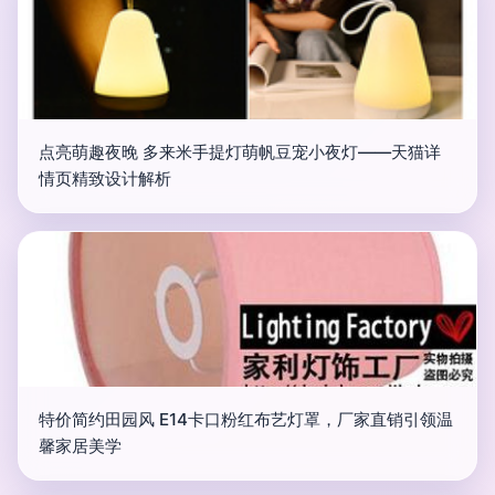
点亮萌趣夜晚 多来米手提灯萌帆豆宠小夜灯——天猫详
情页精致设计解析
特价简约田园风 E14卡口粉红布艺灯罩，厂家直销引领温
馨家居美学