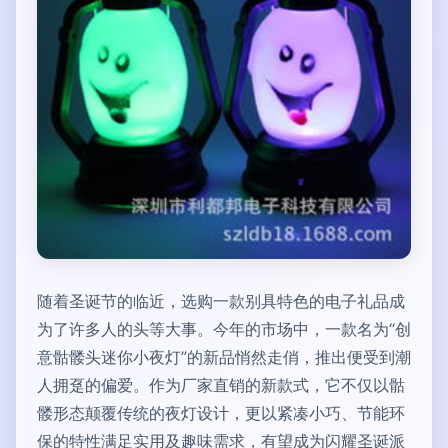
随着圣诞节的临近，选购一款别具特色的电子礼品成
为了许多人的头等大事。今年的市场中，一款名为“创
意骷髅头迷你小夜灯”的新品悄然走俏，推出便受到潮
人拥趸的偏爱。作为厂家直销的新款式，它不仅以骷
髅形态颠覆传统的夜灯设计，更以紧凑小巧、节能环
保的特性满足实用及趣味需求，有望成为闪耀圣诞派